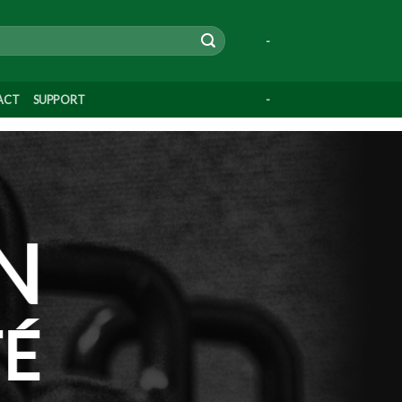
-
ACT
SUPPORT
-
N
TÉ