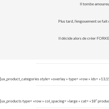
Il tombe amoureux 
Plus tard, l’engouement se fai
Il décide alors de créer FORKE
[ux_product_categories style= »overlay » type= »row » ids= »13,1
[ux_products type= »row » col_spacing= »large » cat= »18″ produc