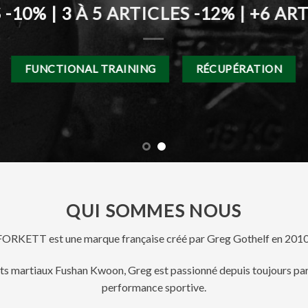
 -10% | 3 À 5 ARTICLES -12% | +6 AR
FUNCTIONAL TRAINING
RÉCUPÉRATION
QUI SOMMES NOUS
FORKETT est une marque française créé par Greg Gothelf en 2010
rts martiaux Fushan Kwoon, Greg est passionné depuis toujours par 
performance sportive.