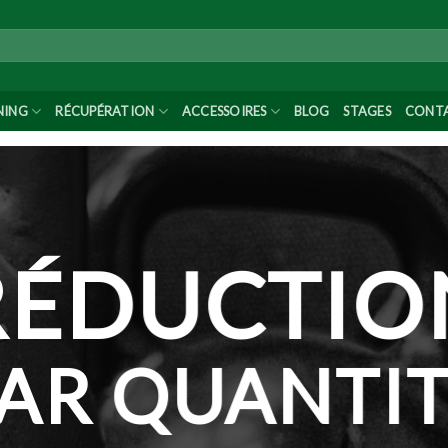
NING
RÉCUPÉRATION
ACCESSOIRES
BLOG
STAGES
CONT
RÉDUCTIO
AR QUANTI