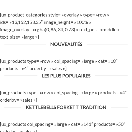
[ux_product_categories style= »overlay » type= »row »
ids= »13,152,153,35″ image_height= »100% »
image_overlay= »rgba(0, 86, 34, 0.73) » text_pos= »middle »
text_size= »large »]
NOUVEAUTÉS
[ux_products type= »row » col_spacing= »large » cat= »18″
products= »4″ orderby= »sales »]
LES PLUS POPULAIRES
[ux_products type= »row » col_spacing= »large » products= »4″
orderby= »sales »]
KETTLEBELLS FORKETT TRADITION
[ux_products col_spacing= »large » cat= »141″ products= »50″
orderby= »sales »]