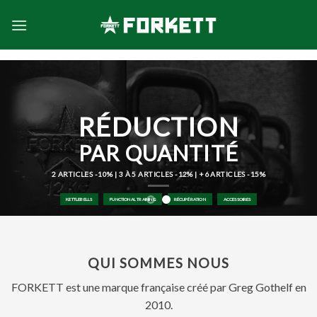
Skip
to
content
RÉDUCTION
PAR QUANTITÉ
2 ARTICLES -10% | 3 À 5 ARTICLES -12% | +6 ARTICLES -15%
KETTLEBELLS
FUNCTIONAL TRAINING
RÉCUPÉRATION
ACCESSOIRES
QUI SOMMES NOUS
FORKETT est une marque française créé par Greg Gothelf en
2010.