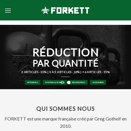
Skip
to
content
RÉDUCTION
PAR QUANTITÉ
2 ARTICLES -10% | 3 À 5 ARTICLES -12% | +6 ARTICLES -15%
KETTLEBELLS
FUNCTIONAL TRAINING
RÉCUPÉRATION
ACCESSOIRES
QUI SOMMES NOUS
FORKETT est une marque française créé par Greg Gothelf en
2010.