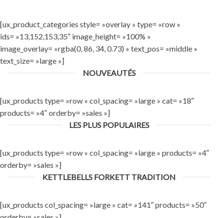
[ux_product_categories style= »overlay » type= »row »
ids= »13,152,153,35″ image_height= »100% »
image_overlay= »rgba(0, 86, 34, 0.73) » text_pos= »middle »
text_size= »large »]
NOUVEAUTÉS
[ux_products type= »row » col_spacing= »large » cat= »18″
products= »4″ orderby= »sales »]
LES PLUS POPULAIRES
[ux_products type= »row » col_spacing= »large » products= »4″
orderby= »sales »]
KETTLEBELLS FORKETT TRADITION
[ux_products col_spacing= »large » cat= »141″ products= »50″
orderby= »sales »]