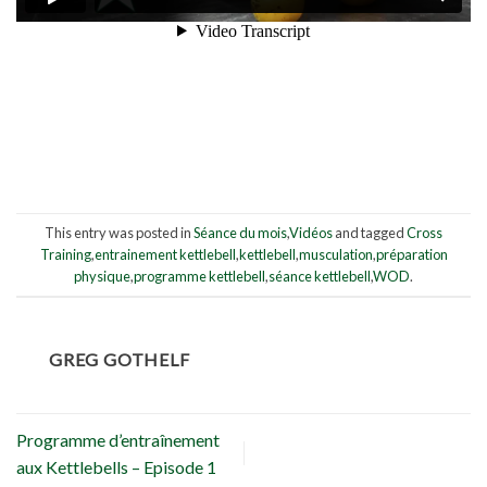
This entry was posted in
Séance du mois
,
Vidéos
and tagged
Cross
Training
,
entrainement kettlebell
,
kettlebell
,
musculation
,
préparation
physique
,
programme kettlebell
,
séance kettlebell
,
WOD
.
GREG GOTHELF
Programme d’entraînement
aux Kettlebells – Episode 1