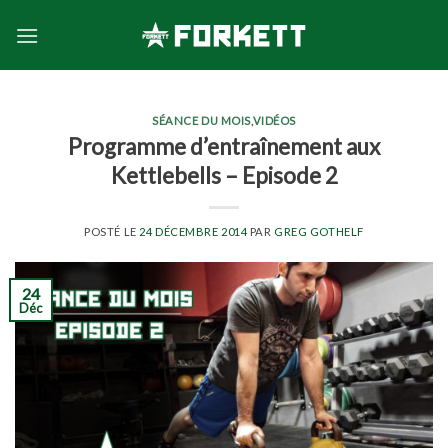
Skip
to
content
SÉANCE DU MOIS
,
VIDÉOS
Programme d’entraînement aux
Kettlebells – Episode 2
POSTÉ LE
24 DÉCEMBRE 2014
PAR
GREG GOTHELF
24
Déc